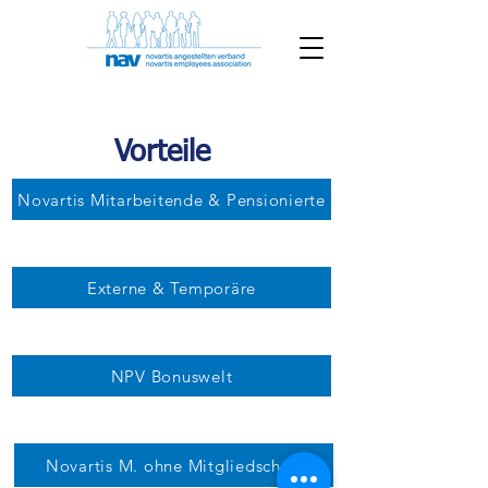
Vorteile
Novartis Mitarbeitende & Pensionierte
Externe & Temporäre
NPV Bonuswelt
Novartis M. ohne Mitgliedschaft