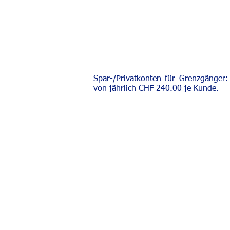
Spar-/Privatkonten für Grenzgänger:
von jährlich CHF 240.00 je Kunde.
Novartis Angestelltenver
Novartis Campus, Forum 
WSJ-200.P.84 / Postfach
4002 Basel