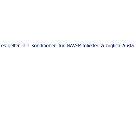
 es gelten die Konditionen für NAV-Mitglieder zuzüglich Ausl
band
Tel: +4
1
E-Mail: